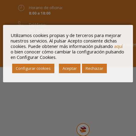
Horario de oficina:
8:00 a 18:00
Teléfono:
981 506 430
Utilizamos cookies propias y de terceros para mejorar
nuestros servicios. Al pulsar Acepto consiente dichas
Solicitud de consultas y presupuestos:
info@mieresasesore
cookies. Puede obtener más información pulsando
aquí
o bien conocer cómo cambiar la configuración pulsando
en Configurar Cookies.
Configurar cookies
Aceptar
Rechazar