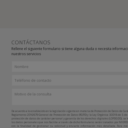
CONTÁCTANOS
Rellene el siguiente formulario si tiene alguna duda o necesita informac
nuestros servicios
De acuerdo a lo establecido en la legislación vigente en materia de Protección de Datos de Cará
Reglamento 2016/679 General de Protección de Datos (RGPD) y la Ley Orgánica 3/2018 de 5 de
protección de datos de carácter personal y garantía de los derechos digitales (LOPDGDD), se 
los datos personales que nos facilite a través de dicho formulario serán tratados por MIERES
con la finalidad de gestionar su solicitud y enviarle información más detallada. Para má