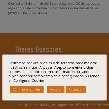
Con fecha 13 de abril de 2018 se publica en el DOGA las bases
reguladoras del programa de contratación y formación de las
personas jóvenes. Las
[…]
Mieres Asesores
Rúa do Hórreo, 100 Bajo
Utilizamos cookies propias y de terceros para mejorar
15701 Santiago de Compostela
nuestros servicios. Al pulsar Acepto consiente dichas
cookies. Puede obtener más información pulsando
aquí
Horario de oficina:
o bien conocer cómo cambiar la configuración pulsando
8:00 a 18:00
en Configurar Cookies.
Teléfono:
Configurar cookies
Aceptar
Rechazar
981 506 430
Solicitud de consultas y presupuestos:
info@mieresasesore