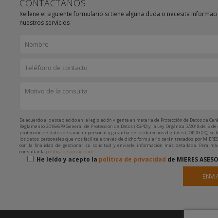
CONTÁCTANOS
Rellene el siguiente formulario si tiene alguna duda o necesita informac
nuestros servicios
De acuerdo a lo establecido en la legislación vigente en materia de Protección de Datos de Cará
Reglamento 2016/679 General de Protección de Datos (RGPD) y la Ley Orgánica 3/2018 de 5 de
protección de datos de carácter personal y garantía de los derechos digitales (LOPDGDD), se 
los datos personales que nos facilite a través de dicho formulario serán tratados por MIERES
con la finalidad de gestionar su solicitud y enviarle información más detallada. Para má
consultar la
política de privacidad
.
He leído y acepto la
política de privacidad
de MIERES ASESO