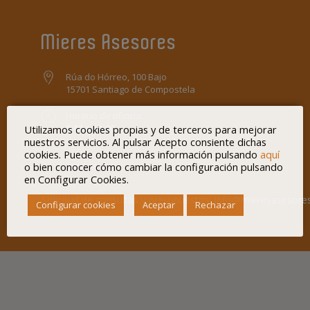
Mieres Asesores
Rúa do Hórreo, 100 Bajo
15701 Santiago de Compostela
Horario de oficina:
8:00 a 18:00
Utilizamos cookies propias y de terceros para mejorar
nuestros servicios. Al pulsar Acepto consiente dichas
cookies. Puede obtener más información pulsando
aquí
Teléfono:
o bien conocer cómo cambiar la configuración pulsando
981 506 430
en Configurar Cookies.
Solicitud de consultas y presupuestos:
info@mieresasesore
Configurar cookies
Aceptar
Rechazar