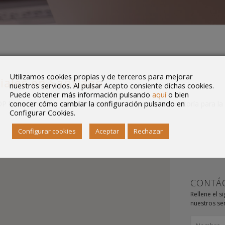
Utilizamos cookies propias y de terceros para mejorar
iales en Santiago
nuestros servicios. Al pulsar Acepto consiente dichas cookies.
Puede obtener más información pulsando
aquí
o bien
conocer cómo cambiar la configuración pulsando en
BOP la convocatoria de la concesión de cheques de consultoría para la
Configurar Cookies.
Configurar cookies
Aceptar
Rechazar
CONTÁ
Rellene el s
nuestros ser