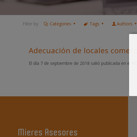
Filter by
Categories
Tags
Authors
Adecuación de locales comerc
El día 7 de septiembre de 2018 salió publicada en el 
Mieres Asesores