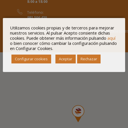
8:00 a 18:00
Teléfono:
981 506 430
Utilizamos cookies propias y de terceros para mejorar
Solicitud de consultas y presupuestos:
info@mieresasesore
nuestros servicios. Al pulsar Acepto consiente dichas
cookies. Puede obtener más información pulsando
aquí
o bien conocer cómo cambiar la configuración pulsando
en Configurar Cookies.
Configurar cookies
Aceptar
Rechazar