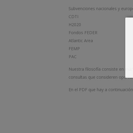
Subvenciones nacionales y europ
CDTI
H2020
Fondos FEDER
Atlantic Area
FEMP
PAC
Nuestra filosofía consiste en ma
consultas que consideren oportun
En el PDF que hay a continuación