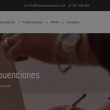
info@mieresasesores.com
981 506 430
boradores
Publicaciones
RRHH
Contacto
subvenciones
enciones